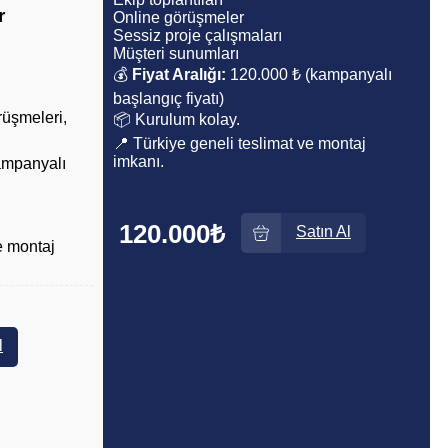
r
Online görüşmeler
Sessiz proje çalışmaları
Müşteri sunumları
💰
Fiyat Aralığı:
120.000 ₺ (kampanyalı
başlangıç fiyatı)
rüşmeleri,
📦 Kurulum kolay.
📍 Türkiye geneli teslimat ve montaj
imkanı.
kampanyalı
120.000₺
Satın Al
e montaj
l