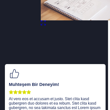
Muhteşem Bir Deneyim!
At vero eos et accusam et justo. Stet clita kasd
gubergren duo dolores et ea rebum. Stet clita kasd
gubergren, no sea takimata sanctus est Lorem ipsum