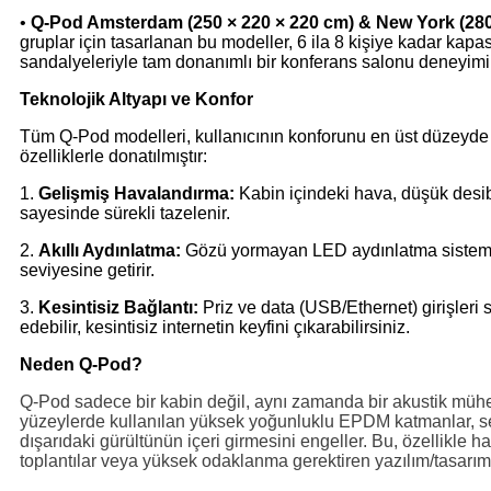
•
Q-Pod Amsterdam (250 × 220 × 220 cm) & New York (280
gruplar için tasarlanan bu modeller, 6 ila 8 kişiye kadar kapa
sandalyeleriyle tam donanımlı bir konferans salonu deneyimi 
Teknolojik Altyapı ve Konfor
Tüm Q-Pod modelleri, kullanıcının konforunu en üst düzeyde 
özelliklerle donatılmıştır:
1.
Gelişmiş Havalandırma:
Kabin içindeki hava, düşük desib
sayesinde sürekli tazelenir.
2.
Akıllı Aydınlatma:
Gözü yormayan LED aydınlatma sistemler
seviyesine getirir.
3.
Kesintisiz Bağlantı:
Priz ve data (USB/Ethernet) girişleri 
edebilir, kesintisiz internetin keyfini çıkarabilirsiniz.
Neden Q-Pod?
Q-Pod sadece bir kabin değil, aynı zamanda bir akustik mühend
yüzeylerde kullanılan yüksek yoğunluklu EPDM katmanlar, se
dışarıdaki gürültünün içeri girmesini engeller. Bu, özellikle 
toplantılar veya yüksek odaklanma gerektiren yazılım/tasarım 