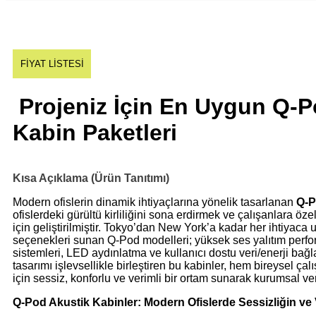
FİYAT LİSTESİ
Projeniz İçin En Uygun Q-P
Kabin Paketleri
Kısa Açıklama (Ürün Tanıtımı)
Modern ofislerin dinamik ihtiyaçlarına yönelik tasarlanan
Q-P
ofislerdeki gürültü kirliliğini sona erdirmek ve çalışanlara ö
için geliştirilmiştir. Tokyo’dan New York’a kadar her ihtiyaca 
seçenekleri sunan Q-Pod modelleri; yüksek ses yalıtım perf
sistemleri, LED aydınlatma ve kullanıcı dostu veri/enerji bağlan
tasarımı işlevsellikle birleştiren bu kabinler, hem bireysel ça
için sessiz, konforlu ve verimli bir ortam sunarak kurumsal veri
Q-Pod Akustik Kabinler: Modern Ofislerde Sessizliğin ve V