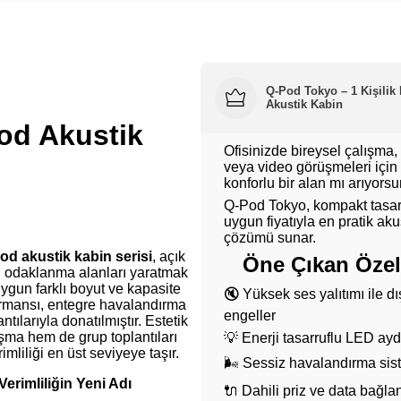
Q-Pod Tokyo –
1 Kişilik
Akustik Kabin
od Akustik
Ofisinizde bireysel çalışma,
veya video görüşmeleri için
konforlu bir alan mı arıyors
Q-Pod Tokyo, kompakt tasar
uygun fiyatıyla en pratik aku
çözümü sunar.
od akustik kabin serisi
, açık
Öne Çıkan Özell
zel odaklanma alanları yaratmak
uygun farklı boyut ve kapasite
🔇 Yüksek ses yalıtımı ile dı
ormansı, entegre havalandırma
engeller
tılarıyla donatılmıştır. Estetik
lışma hem de grup toplantıları
💡 Enerji tasarruflu LED ay
mliliği en üst seviyeye taşır.
🌬️ Sessiz havalandırma sis
erimliliğin Yeni Adı
🔌 Dahili priz ve data bağlan