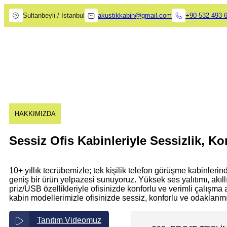
Sultanbeyli / İstanbul
akustikkabin@gmail.com
+90 532 493 
HAKKIMIZDA
Sessiz Ofis Kabinleriyle Sessizlik, Ko
10+ yıllık tecrübemizle; tek kişilik telefon görüşme kabinlerin
geniş bir ürün yelpazesi sunuyoruz. Yüksek ses yalıtımı, akı
priz/USB özellikleriyle ofisinizde konforlu ve verimli çalışma
kabin modellerimizle ofisinizde sessiz, konforlu ve odaklanmı
Tanıtım Videomuz