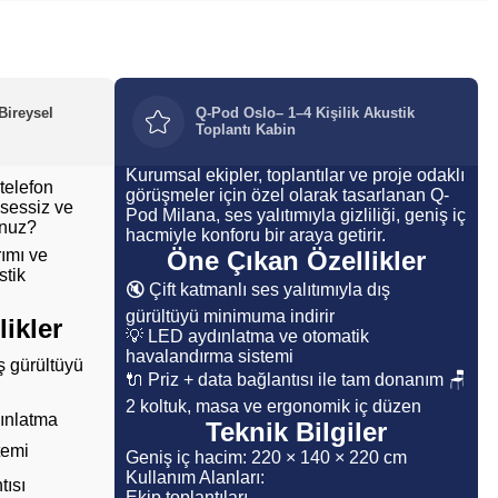
Bireysel
Q-Pod Oslo– 1–4 Kişilik Akustik
Toplantı Kabin
Kurumsal ekipler, toplantılar ve proje odaklı
 telefon
görüşmeler için özel olarak tasarlanan Q-
 sessiz ve
Pod Milana, ses yalıtımıyla gizliliği, geniş iç
unuz?
hacmiyle konforu bir araya getirir.
ımı ve
Öne Çıkan Özellikler
stik
🔇 Çift katmanlı ses yalıtımıyla dış
gürültüyü minimuma indirir
ikler
💡 LED aydınlatma ve otomatik
havalandırma sistemi
ş gürültüyü
🔌 Priz + data bağlantısı ile tam donanım 🪑
2 koltuk, masa ve ergonomik iç düzen
dınlatma
Teknik Bilgiler
temi
Geniş iç hacim: 220 × 140 × 220 cm
Kullanım Alanları:
tısı
Ekip toplantıları