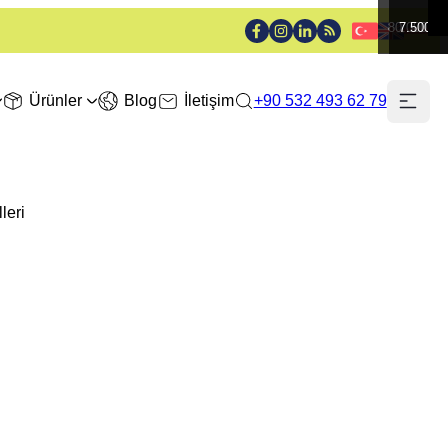
80.000 ₺
7.500₺
Ürünler
Blog
İletişim
+90 532 493 62 79