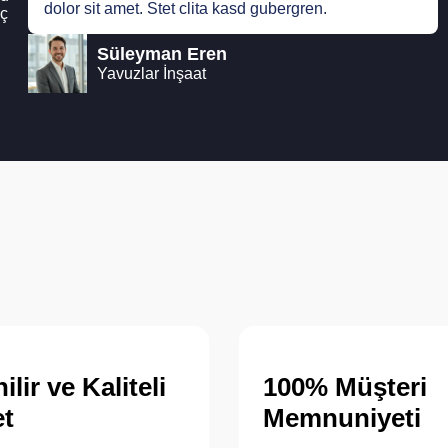
dolor sit amet. Stet clita kasd gubergren.
iç
Süleyman Eren
Yavuzlar İnşaat
lir ve Kaliteli
100% Müşteri
t
Memnuniyeti