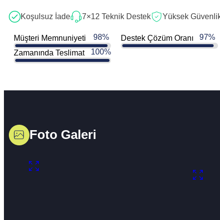
Koşulsuz İade
7×12 Teknik Destek
Yüksek Güvenli
98
%
97
%
Müşteri Memnuniyeti
Destek Çözüm Oranı
100
%
Zamanında Teslimat
Foto Galeri