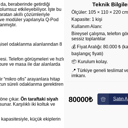
Teknik Bilgile
 da, beraberinde getirdiği
olumsuz etkileyebiliyor. İşte bu
Ölçüler: 105 × 110 × 220 cm
 yaratan akıllı çözümleriyle
Kapasite: 1 kişi
ri ve modüler yapılarıyla Q-Pod
anmıştır.
Kullanım Alanı:
Bireysel çalışma, telefon gö
sessiz toplantılar
kişisel odaklanma alanlarından 8
💰 Fiyat Aralığı: 80.000 ₺ (
başlangıç fiyatı)
si. Telefon görüşmeleri ve hızlı
📦 Kurulum kolay.
abure ve masa ile dar alanlarda
📍 Türkiye geneli teslimat v
imkanı.
r “mikro ofis” arayanlara hitap
uzun süreli odaklanma gerektiren
80000₺
Satın A
 öne çıkar.
Ön taraftaki siyah
nar. Karşılıklı iki koltuk ve
 kapasitesiyle, küçük ekiplerin