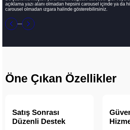
dolor sit amet. Stet clita kasd gubergren.
açıklama yazı alanı olmadan hepsini carousel içinde ya da h
carousel olmadan ızgara halinde gösterebilirsiniz.
Elif Ayaslan
Çıkmazlar Hukuk
—
Öne Çıkan Özellikler
Satış Sonrası
Güveni
Düzenli Destek
Hizme