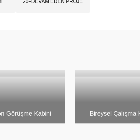
20
+
İ
DEVAM EDEN PROJE
on Görüşme Kabini
Bireysel Çalışma 