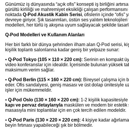
Günümüz iş dünyasında “açık ofis” konsepti iş birliğini artırsa
gürültü kirliliği ve mahremiyet eksikliği çalışan performansını 
noktada
Q-Pod Akustik Kabin Serisi
, ofislerin içinde “ofis”
devreye giriyor. Şık tasarımları, üstün ses yalıtım teknolojile
modelleri, her türlü iş akışına uyum sağlayacak şekilde tasarl
Q-Pod Modelleri ve Kullanım Alanları
Her biri farklı bir dünya şehrinden ilham alan Q-Pod serisi, 
kişilik toplantı salonlarına kadar geniş bir yelpaze sunar:
•
Q-Pod Tokyo (105 × 110 × 220 cm):
Serinin en kompakt üye
video konferanslar için idealdir. İçerisinde bulunan yüksek t
maksimum verim sağlar.
•
Q-Pod Berlin (115 × 160 × 220 cm):
Bireysel çalışma için bi
eder. Ofis sandalyesi, geniş masası ve üst dolap ünitesiyle 
işler için mükemmeldir.
•
Q-Pod Oslo (130 × 160 × 220 cm):
1-2 kişilik kapasitesiyle
kapı ve pervaz detaylarıyla
maskülen ve modern bir estetik su
masasıyla mini toplantılar için en çok tercih edilen modeldir.
•
Q-Pod Paris (130 × 220 × 220 cm):
4 kişiye kadar ağırlama
beyin fırtınası yapabileceği şık bir bölmedir.